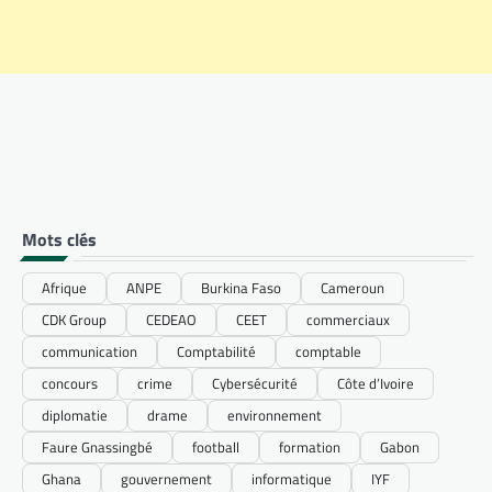
Mots clés
Afrique
ANPE
Burkina Faso
Cameroun
CDK Group
CEDEAO
CEET
commerciaux
communication
Comptabilité
comptable
concours
crime
Cybersécurité
Côte d’Ivoire
diplomatie
drame
environnement
Faure Gnassingbé
football
formation
Gabon
Ghana
gouvernement
informatique
IYF