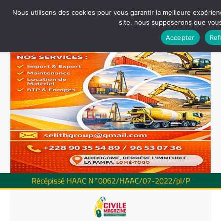
Nous utilisons des cookies pour vous garantir la meilleure expérienc
site, nous supposerons que vous 
Accepter
Ref
Récépissé HAAC N°0062/HAAC/07-2022/pl/P
Skip
to
content