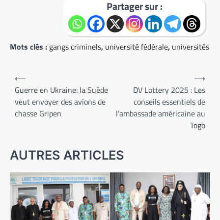
Partager sur :
Mots clés :
gangs criminels
,
université fédérale
,
universités
Navigation
⟵
⟶
de
Guerre en Ukraine: la Suède
DV Lottery 2025 : Les
veut envoyer des avions de
conseils essentiels de
l’article
chasse Gripen
l’ambassade américaine au
Togo
AUTRES ARTICLES