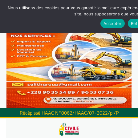
Nous utilisons des cookies pour vous garantir la meilleure expérienc
site, nous supposerons que vous 
Accepter
Ref
Récépissé HAAC N°0062/HAAC/07-2022/pl/P
Skip
to
content