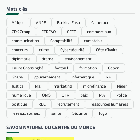
Mots clés
Afrique
ANPE
Burkina Faso
Cameroun
CDK Group
CEDEAO
CEET
commerciaux
communication
Comptabilité
comptable
concours
crime
Cybersécurité
Côte d’Ivoire
diplomatie
drame
environnement
Faure Gnassingbé
football
formation
Gabon
Ghana
gouvernement
informatique
IYF
Justice
Mali
marketing
microfinance
Niger
numérique
OMS
OTR
paix
PIA
Police
politique
RDC
recrutement
ressources humaines
réseaux sociaux
santé
Sécurité
Togo
SAVON NATUREL DU CENTRE DU MONDE