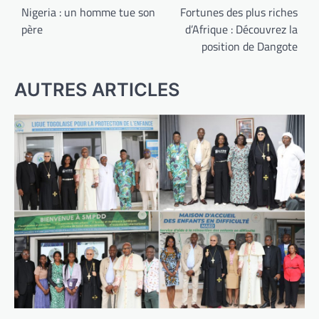
de
Nigeria : un homme tue son
Fortunes des plus riches
père
d’Afrique : Découvrez la
l’article
position de Dangote
AUTRES ARTICLES