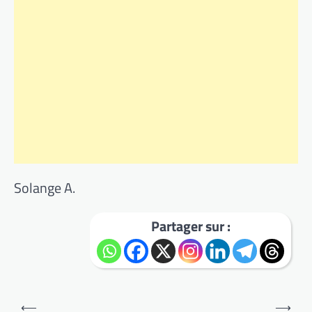
Solange A.
Partager sur :
Navigation
⟵
⟶