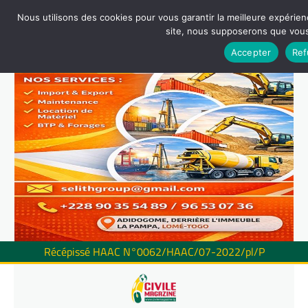
Nous utilisons des cookies pour vous garantir la meilleure expérienc
site, nous supposerons que vous 
Accepter
Ref
Récépissé HAAC N°0062/HAAC/07-2022/pl/P
Skip
to
content