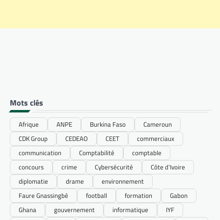
Mots clés
Afrique
ANPE
Burkina Faso
Cameroun
CDK Group
CEDEAO
CEET
commerciaux
communication
Comptabilité
comptable
concours
crime
Cybersécurité
Côte d’Ivoire
diplomatie
drame
environnement
Faure Gnassingbé
football
formation
Gabon
Ghana
gouvernement
informatique
IYF