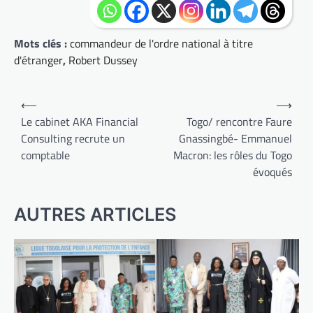
Mots clés :
commandeur de l'ordre national à titre
d'étranger
,
Robert Dussey
Navigation
⟵
⟶
de
Le cabinet AKA Financial
Togo/ rencontre Faure
Consulting recrute un
Gnassingbé- Emmanuel
l’article
comptable
Macron: les rôles du Togo
évoqués
AUTRES ARTICLES