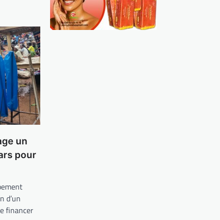
age un
lars pour
ppement
n d’un
de financer