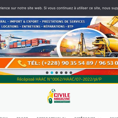
rience sur notre site web. Si vous continuez à utiliser ce site, nous su
Récépissé HAAC N°0062/HAAC/07-2022/pl/P