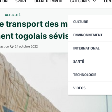
TION
SPORT
OFFRE D´EMPLOI
CATÉGORIES
CON
ACTUALITÉ
CULTURE
e transport des marchandises
nt togolais sévis
ENVIRONNEMENT
action
24 octobre 2022
INTERNATIONAL
SANTÉ
TECHNOLOGIE
VIDÉOS