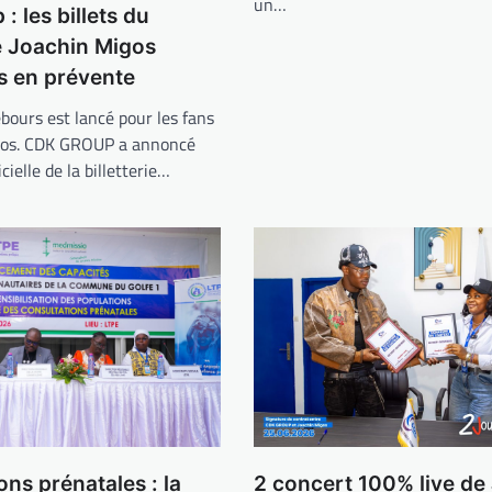
un…
: les billets du
e Joachin Migos
s en prévente
bours est lancé pour les fans
gos. CDK GROUP a annoncé
icielle de la billetterie…
2 concert 100% live de
ons prénatales : la