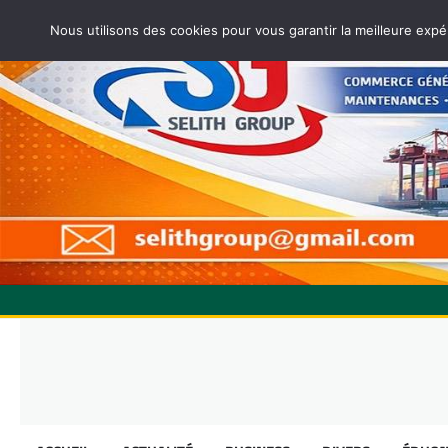
Nous utilisons des cookies pour vous garantir la meilleure expé
Skip
to
content