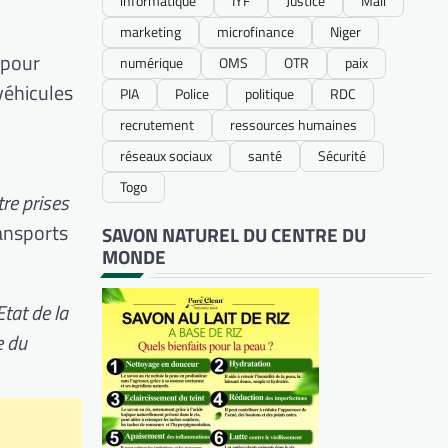
informatique
IYF
Justice
Mali
marketing
microfinance
Niger
 pour
numérique
OMS
OTR
paix
véhicules
PIA
Police
politique
RDC
recrutement
ressources humaines
réseaux sociaux
santé
Sécurité
Togo
tre prises
ransports
SAVON NATUREL DU CENTRE DU
MONDE
Etat de la
e du