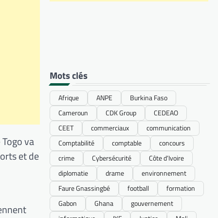
Mots clés
Afrique
ANPE
Burkina Faso
Cameroun
CDK Group
CEDEAO
CEET
commerciaux
communication
le Togo va
Comptabilité
comptable
concours
orts et de
crime
Cybersécurité
Côte d’Ivoire
diplomatie
drame
environnement
Faure Gnassingbé
football
formation
Gabon
Ghana
gouvernement
iennent