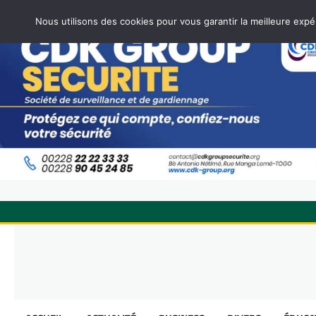
Nous utilisons des cookies pour vous garantir la meilleure expé
Skip
to
content