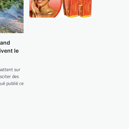
rand
ivent le
battent sur
sciter des
ué publié ce