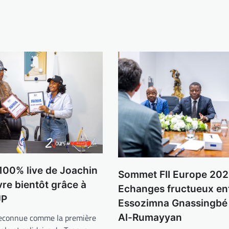
100% live de Joachin
Sommet FII Europe 202
vre bientôt grâce à
Echanges fructueux en
UP
Essozimna Gnassingbé 
Al-Rumayyan
econnue comme la première