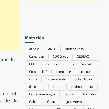
Mots clés
Afrique
ANPE
Burkina Faso
Cameroun
CDK Group
CEDEAO
ésumé du
CEET
commerciaux
communication
Comptabilité
comptable
concours
crime
Cybersécurité
Côte d’Ivoire
diplomatie
drame
environnement
notamment
Faure Gnassingbé
football
formation
arties du
Gabon
Ghana
gouvernement