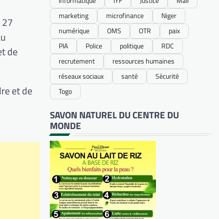
informatique
IYF
Justice
Mali
marketing
microfinance
Niger
i 27
numérique
OMS
OTR
paix
au
PIA
Police
politique
RDC
et de
recrutement
ressources humaines
réseaux sociaux
santé
Sécurité
dre et de
Togo
SAVON NATUREL DU CENTRE DU
MONDE