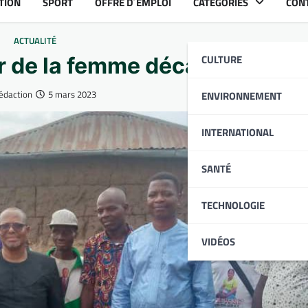
TION
SPORT
OFFRE D´EMPLOI
CATÉGORIES
CON
ACTUALITÉ
CULTURE
r de la femme décapitée, arrê
édaction
5 mars 2023
ENVIRONNEMENT
INTERNATIONAL
SANTÉ
TECHNOLOGIE
VIDÉOS