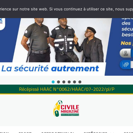
rience sur notre site web. Si vous continuez à utiliser ce site, nous su
Récépissé HAAC N°0062/HAAC/07-2022/pl/P