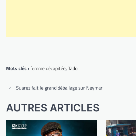
Mots clés :
femme décapitée
,
Tado
Navigation
⟵
Suarez fait le grand déballage sur Neymar
de
l’article
AUTRES ARTICLES