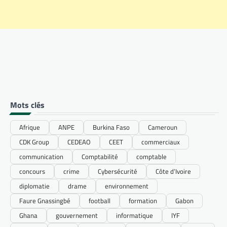
Mots clés
Afrique
ANPE
Burkina Faso
Cameroun
CDK Group
CEDEAO
CEET
commerciaux
communication
Comptabilité
comptable
concours
crime
Cybersécurité
Côte d’Ivoire
diplomatie
drame
environnement
Faure Gnassingbé
football
formation
Gabon
Ghana
gouvernement
informatique
IYF