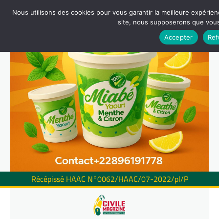
Nous utilisons des cookies pour vous garantir la meilleure expérienc
site, nous supposerons que vous 
Accepter
Ref
Récépissé HAAC N°0062/HAAC/07-2022/pl/P
Skip
to
content