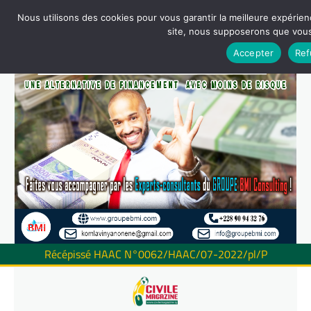
Nous utilisons des cookies pour vous garantir la meilleure expérienc
site, nous supposerons que vous 
Accepter
Ref
Récépissé HAAC N°0062/HAAC/07-2022/pl/P
Skip
to
content