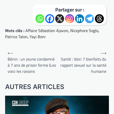
Partager sur :
Mots clés :
Affaire Sébastien Ajavon
,
Nicephore Soglo
,
Patrice Talon
,
Yayi Boni
Navigation
⟵
⟶
de
Bénin : un jeune condamné
Santé : Voici 7 bienfaits du
à 7 ans de prison ferme (Les
rapport sexuel sur la santé
l’article
voici les raisons
humaine
AUTRES ARTICLES