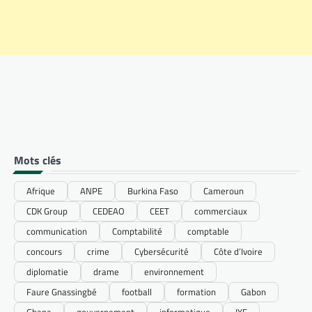
Mots clés
Afrique
ANPE
Burkina Faso
Cameroun
CDK Group
CEDEAO
CEET
commerciaux
communication
Comptabilité
comptable
concours
crime
Cybersécurité
Côte d’Ivoire
diplomatie
drame
environnement
Faure Gnassingbé
football
formation
Gabon
Ghana
gouvernement
informatique
IYF