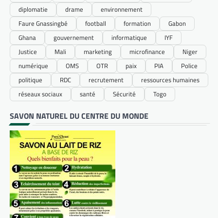
diplomatie
drame
environnement
Faure Gnassingbé
football
formation
Gabon
Ghana
gouvernement
informatique
IYF
Justice
Mali
marketing
microfinance
Niger
numérique
OMS
OTR
paix
PIA
Police
politique
RDC
recrutement
ressources humaines
réseaux sociaux
santé
Sécurité
Togo
SAVON NATUREL DU CENTRE DU MONDE