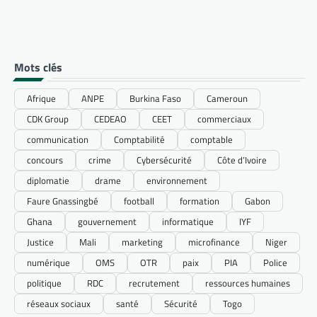
Mots clés
Afrique
ANPE
Burkina Faso
Cameroun
CDK Group
CEDEAO
CEET
commerciaux
communication
Comptabilité
comptable
concours
crime
Cybersécurité
Côte d’Ivoire
diplomatie
drame
environnement
Faure Gnassingbé
football
formation
Gabon
Ghana
gouvernement
informatique
IYF
Justice
Mali
marketing
microfinance
Niger
numérique
OMS
OTR
paix
PIA
Police
politique
RDC
recrutement
ressources humaines
réseaux sociaux
santé
Sécurité
Togo