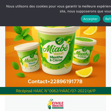
Nous utilisons des cookies pour vous garantir la meilleure expérienc
site, nous supposerons que vous 
Accepter
Ref
Récépissé HAAC N°0062/HAAC/07-2022/pl/P
Skip
to
content