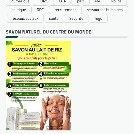
numérique
OMS
OTR
paix
PIA
Police
politique
RDC
recrutement
ressources humaines
réseaux sociaux
santé
Sécurité
Togo
SAVON NATUREL DU CENTRE DU MONDE