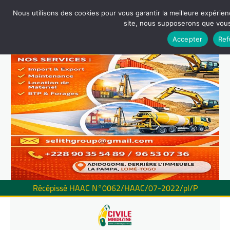
Nous utilisons des cookies pour vous garantir la meilleure expérienc
site, nous supposerons que vous 
Accepter
Ref
Récépissé HAAC N°0062/HAAC/07-2022/pl/P
Skip
to
content