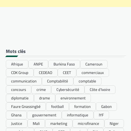
Mots clés
Afrique
ANPE
Burkina Faso
Cameroun
CDK Group
CEDEAO
CEET
commerciaux
communication
Comptabilité
comptable
concours
crime
Cybersécurité
Côte d’Ivoire
diplomatie
drame
environnement
Faure Gnassingbé
football
formation
Gabon
Ghana
gouvernement
informatique
IYF
Justice
Mali
marketing
microfinance
Niger