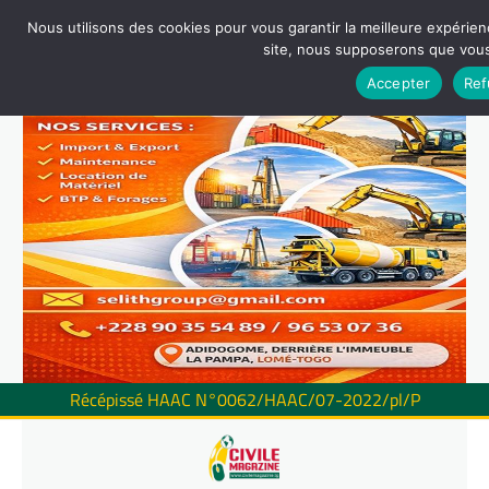
Nous utilisons des cookies pour vous garantir la meilleure expérienc
site, nous supposerons que vous 
Accepter
Ref
Récépissé HAAC N°0062/HAAC/07-2022/pl/P
Skip
to
content