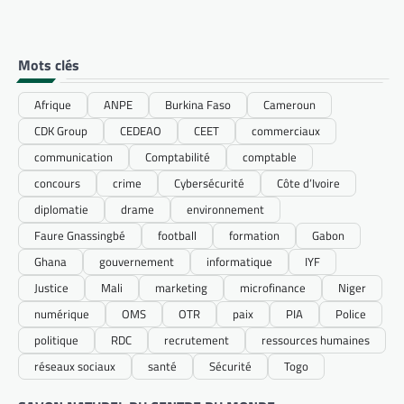
Mots clés
Afrique
ANPE
Burkina Faso
Cameroun
CDK Group
CEDEAO
CEET
commerciaux
communication
Comptabilité
comptable
concours
crime
Cybersécurité
Côte d’Ivoire
diplomatie
drame
environnement
Faure Gnassingbé
football
formation
Gabon
Ghana
gouvernement
informatique
IYF
Justice
Mali
marketing
microfinance
Niger
numérique
OMS
OTR
paix
PIA
Police
politique
RDC
recrutement
ressources humaines
réseaux sociaux
santé
Sécurité
Togo