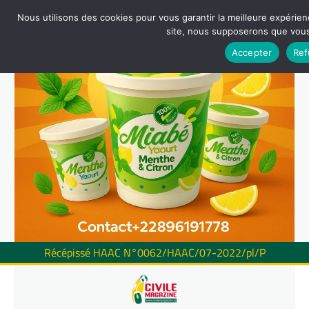
Nous utilisons des cookies pour vous garantir la meilleure expérienc
site, nous supposerons que vous 
Accepter
Ref
Récépissé HAAC N°0062/HAAC/07-2022/pl/P
Skip
to
content