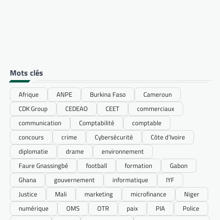
Mots clés
Afrique
ANPE
Burkina Faso
Cameroun
CDK Group
CEDEAO
CEET
commerciaux
communication
Comptabilité
comptable
concours
crime
Cybersécurité
Côte d’Ivoire
diplomatie
drame
environnement
Faure Gnassingbé
football
formation
Gabon
Ghana
gouvernement
informatique
IYF
Justice
Mali
marketing
microfinance
Niger
numérique
OMS
OTR
paix
PIA
Police