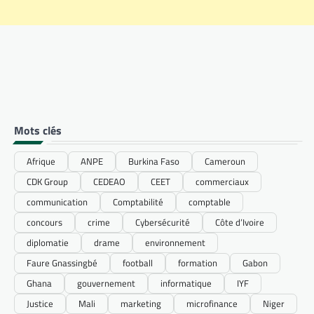
Mots clés
Afrique
ANPE
Burkina Faso
Cameroun
CDK Group
CEDEAO
CEET
commerciaux
communication
Comptabilité
comptable
concours
crime
Cybersécurité
Côte d’Ivoire
diplomatie
drame
environnement
Faure Gnassingbé
football
formation
Gabon
Ghana
gouvernement
informatique
IYF
Justice
Mali
marketing
microfinance
Niger