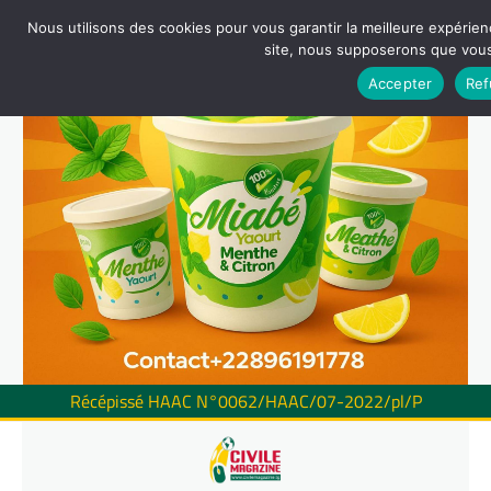
Nous utilisons des cookies pour vous garantir la meilleure expérienc
site, nous supposerons que vous 
Accepter
Ref
Récépissé HAAC N°0062/HAAC/07-2022/pl/P
Skip
to
content