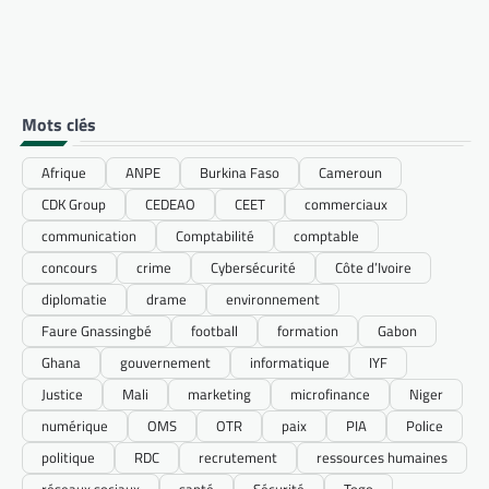
Mots clés
Afrique
ANPE
Burkina Faso
Cameroun
CDK Group
CEDEAO
CEET
commerciaux
communication
Comptabilité
comptable
concours
crime
Cybersécurité
Côte d’Ivoire
diplomatie
drame
environnement
Faure Gnassingbé
football
formation
Gabon
Ghana
gouvernement
informatique
IYF
Justice
Mali
marketing
microfinance
Niger
numérique
OMS
OTR
paix
PIA
Police
politique
RDC
recrutement
ressources humaines
réseaux sociaux
santé
Sécurité
Togo