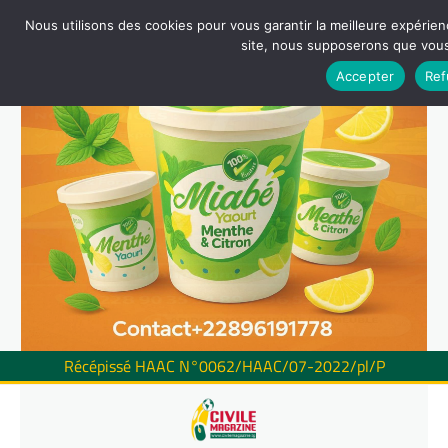
Nous utilisons des cookies pour vous garantir la meilleure expérienc
site, nous supposerons que vous 
Accepter
Ref
Récépissé HAAC N°0062/HAAC/07-2022/pl/P
Skip
to
content