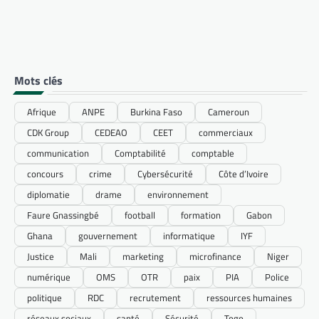
Mots clés
Afrique
ANPE
Burkina Faso
Cameroun
CDK Group
CEDEAO
CEET
commerciaux
communication
Comptabilité
comptable
concours
crime
Cybersécurité
Côte d’Ivoire
diplomatie
drame
environnement
Faure Gnassingbé
football
formation
Gabon
Ghana
gouvernement
informatique
IYF
Justice
Mali
marketing
microfinance
Niger
numérique
OMS
OTR
paix
PIA
Police
politique
RDC
recrutement
ressources humaines
réseaux sociaux
santé
Sécurité
Togo