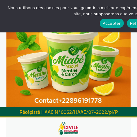
Nous utilisons des cookies pour vous garantir la meilleure expérienc
site, nous supposerons que vous 
Accepter
Ref
Récépissé HAAC N°0062/HAAC/07-2022/pl/P
Skip
to
content