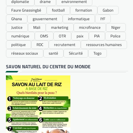
diplomatie
drame
environnement
Faure Gnassingbé
football
formation
Gabon
Ghana
gouvernement
informatique
IYF
Justice
Mali
marketing
microfinance
Niger
numérique
OMS
OTR
paix
PIA
Police
politique
RDC
recrutement
ressources humaines
réseaux sociaux
santé
Sécurité
Togo
SAVON NATUREL DU CENTRE DU MONDE