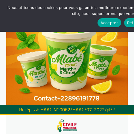
Nous utilisons des cookies pour vous garantir la meilleure expérienc
site, nous supposerons que vous 
Accepter
Ref
Récépissé HAAC N°0062/HAAC/07-2022/pl/P
Skip
to
content