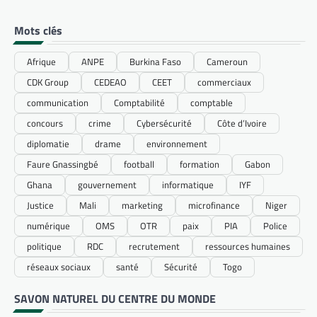
Mots clés
Afrique
ANPE
Burkina Faso
Cameroun
CDK Group
CEDEAO
CEET
commerciaux
communication
Comptabilité
comptable
concours
crime
Cybersécurité
Côte d’Ivoire
diplomatie
drame
environnement
Faure Gnassingbé
football
formation
Gabon
Ghana
gouvernement
informatique
IYF
Justice
Mali
marketing
microfinance
Niger
numérique
OMS
OTR
paix
PIA
Police
politique
RDC
recrutement
ressources humaines
réseaux sociaux
santé
Sécurité
Togo
SAVON NATUREL DU CENTRE DU MONDE