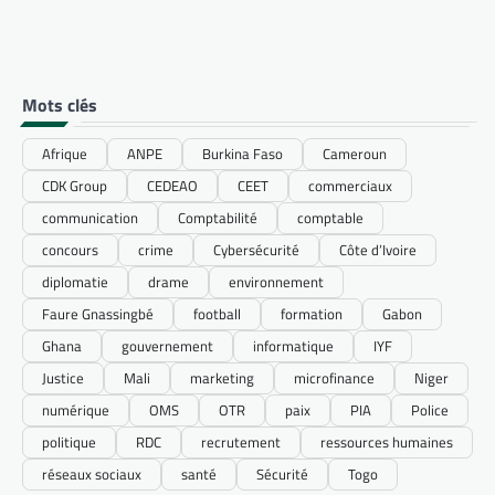
Mots clés
Afrique
ANPE
Burkina Faso
Cameroun
CDK Group
CEDEAO
CEET
commerciaux
communication
Comptabilité
comptable
concours
crime
Cybersécurité
Côte d’Ivoire
diplomatie
drame
environnement
Faure Gnassingbé
football
formation
Gabon
Ghana
gouvernement
informatique
IYF
Justice
Mali
marketing
microfinance
Niger
numérique
OMS
OTR
paix
PIA
Police
politique
RDC
recrutement
ressources humaines
réseaux sociaux
santé
Sécurité
Togo