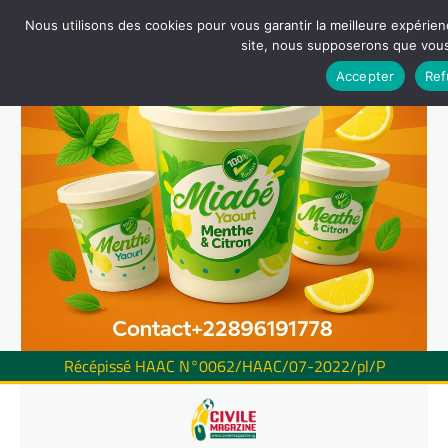
Nous utilisons des cookies pour vous garantir la meilleure expérienc
site, nous supposerons que vous 
Accepter
Ref
Récépissé HAAC N°0062/HAAC/07-2022/pl/P
Skip
to
content