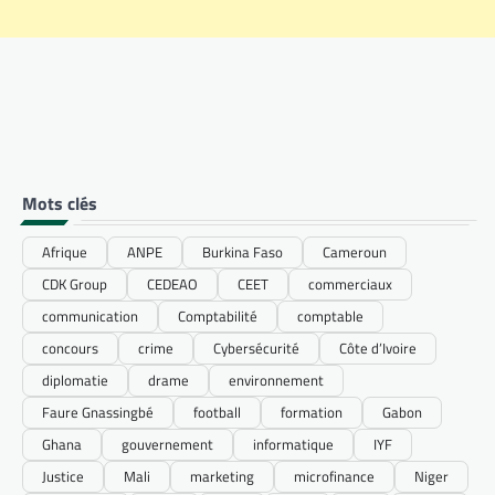
Mots clés
Afrique
ANPE
Burkina Faso
Cameroun
CDK Group
CEDEAO
CEET
commerciaux
communication
Comptabilité
comptable
concours
crime
Cybersécurité
Côte d’Ivoire
diplomatie
drame
environnement
Faure Gnassingbé
football
formation
Gabon
Ghana
gouvernement
informatique
IYF
Justice
Mali
marketing
microfinance
Niger