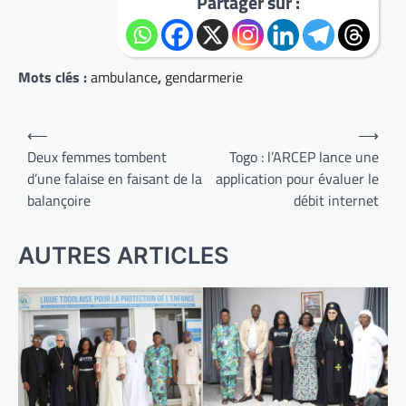
Partager sur :
Mots clés :
ambulance
,
gendarmerie
Navigation
⟵
⟶
de
Deux femmes tombent
Togo : l’ARCEP lance une
d’une falaise en faisant de la
application pour évaluer le
l’article
balançoire
débit internet
AUTRES ARTICLES