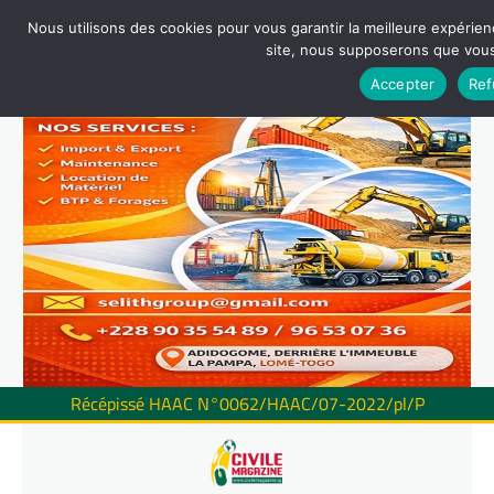
Nous utilisons des cookies pour vous garantir la meilleure expérienc
site, nous supposerons que vous 
Accepter
Ref
Récépissé HAAC N°0062/HAAC/07-2022/pl/P
Skip
to
content