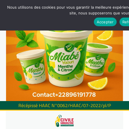
Nous utilisons des cookies pour vous garantir la meilleure expérienc
site, nous supposerons que vous 
Accepter
Ref
Récépissé HAAC N°0062/HAAC/07-2022/pl/P
Skip
to
content