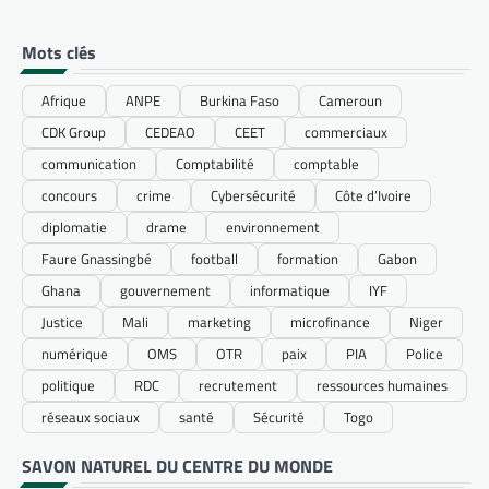
Mots clés
Afrique
ANPE
Burkina Faso
Cameroun
CDK Group
CEDEAO
CEET
commerciaux
communication
Comptabilité
comptable
concours
crime
Cybersécurité
Côte d’Ivoire
diplomatie
drame
environnement
Faure Gnassingbé
football
formation
Gabon
Ghana
gouvernement
informatique
IYF
Justice
Mali
marketing
microfinance
Niger
numérique
OMS
OTR
paix
PIA
Police
politique
RDC
recrutement
ressources humaines
réseaux sociaux
santé
Sécurité
Togo
SAVON NATUREL DU CENTRE DU MONDE