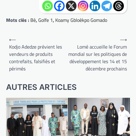
Mots clés :
Bè
,
Golfe 1
,
Koamy Gbloèkpo Gomado
Navigation
⟵
⟶
de
Kodjo Adedze prévient les
Lomé accueille le Forum
vendeurs de produits
mondial sur les politiques de
l’article
contrefaits, falsifiés et
développement les 14 et 15
périmés
décembre prochains
AUTRES ARTICLES