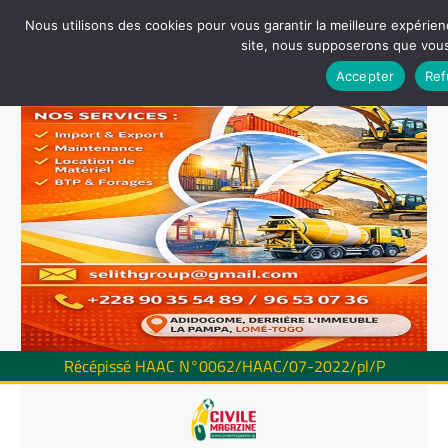
Nous utilisons des cookies pour vous garantir la meilleure expérienc
site, nous supposerons que vous 
Accepter
Ref
Récépissé HAAC N°0062/HAAC/07-2022/pl/P
Skip
to
content