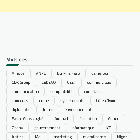
Mots clés
Afrique
ANPE
Burkina Faso
Cameroun
CDK Group
CEDEAO
CEET
commerciaux
communication
Comptabilité
comptable
concours
crime
Cybersécurité
Côte d’Ivoire
diplomatie
drame
environnement
Faure Gnassingbé
football
formation
Gabon
Ghana
gouvernement
informatique
IYF
Justice
Mali
marketing
microfinance
Niger