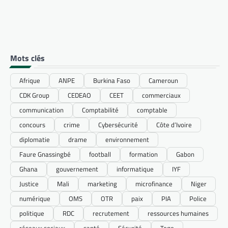
Mots clés
Afrique
ANPE
Burkina Faso
Cameroun
CDK Group
CEDEAO
CEET
commerciaux
communication
Comptabilité
comptable
concours
crime
Cybersécurité
Côte d’Ivoire
diplomatie
drame
environnement
Faure Gnassingbé
football
formation
Gabon
Ghana
gouvernement
informatique
IYF
Justice
Mali
marketing
microfinance
Niger
numérique
OMS
OTR
paix
PIA
Police
politique
RDC
recrutement
ressources humaines
réseaux sociaux
santé
Sécurité
Togo