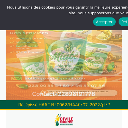
Nous utilisons des cookies pour vous garantir la meilleure expérienc
site, nous supposerons que vous 
Accepter
Ref
Récépissé HAAC N°0062/HAAC/07-2022/pl/P
Skip
to
content