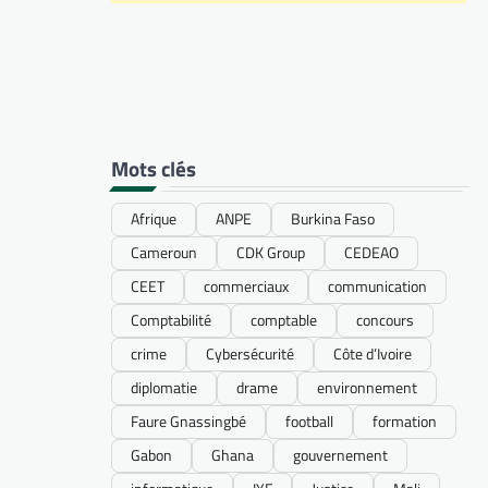
Mots clés
Afrique
ANPE
Burkina Faso
Cameroun
CDK Group
CEDEAO
CEET
commerciaux
communication
Comptabilité
comptable
concours
crime
Cybersécurité
Côte d’Ivoire
diplomatie
drame
environnement
Faure Gnassingbé
football
formation
Gabon
Ghana
gouvernement