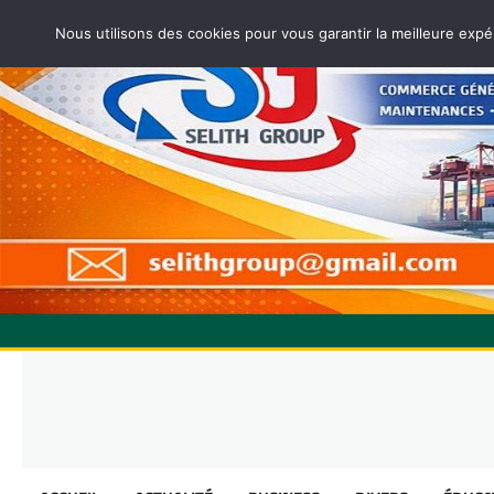
Nous utilisons des cookies pour vous garantir la meilleure expé
Skip
to
content