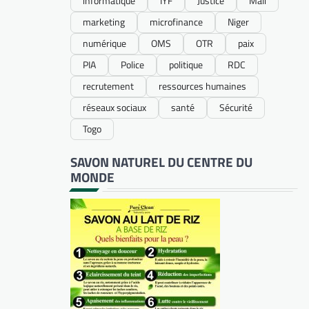
informatique
IYF
Justice
Mali
marketing
microfinance
Niger
numérique
OMS
OTR
paix
PIA
Police
politique
RDC
recrutement
ressources humaines
réseaux sociaux
santé
Sécurité
Togo
SAVON NATUREL DU CENTRE DU
MONDE