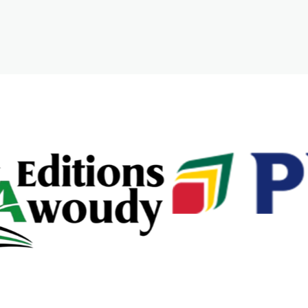
Let's chat on WhatsApp
Bienvenue sur civilemagazine ,
dites nous en quoi nous
pouvons vous aidez
11:39