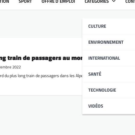
TION
SPORT
OFFRE D´EMPLOI
CATÉGORIES
CON
CULTURE
ENVIRONNEMENT
long train de passagers au monde
INTERNATIONAL
vembre 2022
SANTÉ
ord du plus long train de passagers dans les Alpes, avec le concours des Chem
TECHNOLOGIE
VIDÉOS