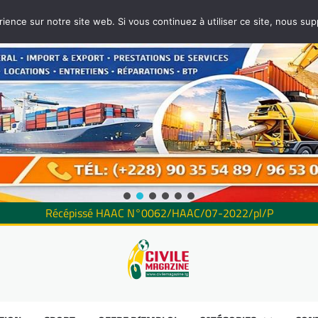
rience sur notre site web. Si vous continuez à utiliser ce site, nous su
Récépissé HAAC N°0062/HAAC/07-2022/pl/P