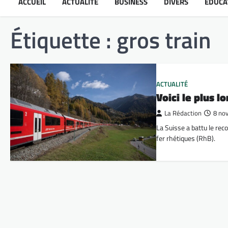
ACCUEIL
ACTUALITÉ
BUSINESS
DIVERS
ÉDUCA
Étiquette :
gros train
ACTUALITÉ
Voici le plus 
La Rédaction
8 no
La Suisse a battu le rec
fer rhétiques (RhB).