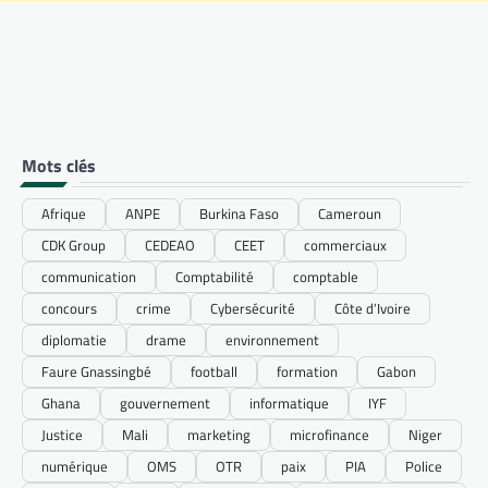
Mots clés
Afrique
ANPE
Burkina Faso
Cameroun
CDK Group
CEDEAO
CEET
commerciaux
communication
Comptabilité
comptable
concours
crime
Cybersécurité
Côte d’Ivoire
diplomatie
drame
environnement
Faure Gnassingbé
football
formation
Gabon
Ghana
gouvernement
informatique
IYF
Justice
Mali
marketing
microfinance
Niger
numérique
OMS
OTR
paix
PIA
Police