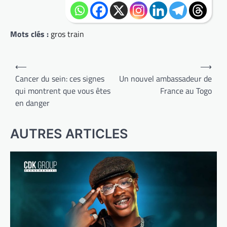
Mots clés :
gros train
Navigation
⟵
⟶
de
Cancer du sein: ces signes
Un nouvel ambassadeur de
qui montrent que vous êtes
France au Togo
l’article
en danger
AUTRES ARTICLES