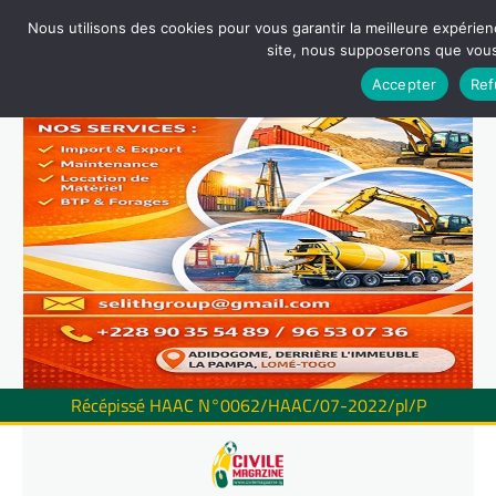
Nous utilisons des cookies pour vous garantir la meilleure expérienc
site, nous supposerons que vous 
Accepter
Ref
Récépissé HAAC N°0062/HAAC/07-2022/pl/P
Skip
to
content