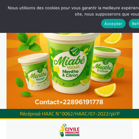
Nous utilisons des cookies pour vous garantir la meilleure expérienc
site, nous supposerons que vous 
Accepter
Ref
Récépissé HAAC N°0062/HAAC/07-2022/pl/P
Skip
to
content