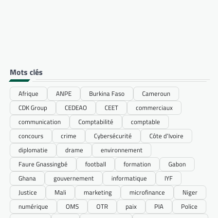
Mots clés
Afrique
ANPE
Burkina Faso
Cameroun
CDK Group
CEDEAO
CEET
commerciaux
communication
Comptabilité
comptable
concours
crime
Cybersécurité
Côte d’Ivoire
diplomatie
drame
environnement
Faure Gnassingbé
football
formation
Gabon
Ghana
gouvernement
informatique
IYF
Justice
Mali
marketing
microfinance
Niger
numérique
OMS
OTR
paix
PIA
Police