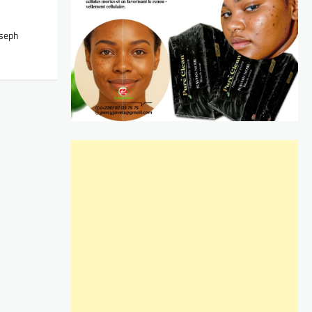
oseph