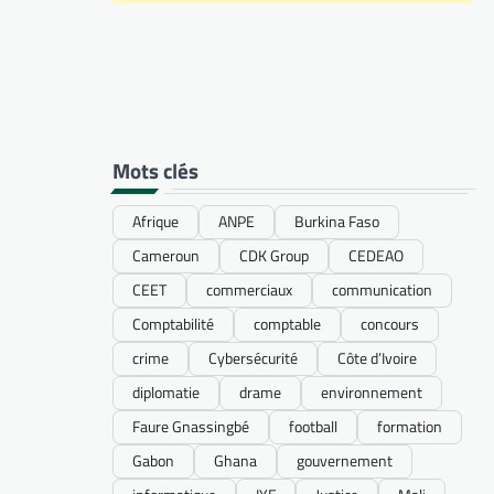
Mots clés
Afrique
ANPE
Burkina Faso
Cameroun
CDK Group
CEDEAO
CEET
commerciaux
communication
Comptabilité
comptable
concours
crime
Cybersécurité
Côte d’Ivoire
diplomatie
drame
environnement
Faure Gnassingbé
football
formation
Gabon
Ghana
gouvernement