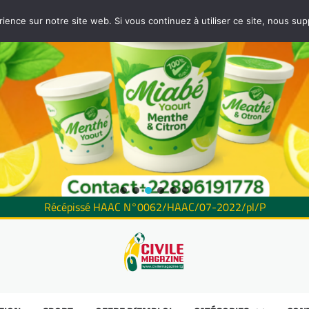
rience sur notre site web. Si vous continuez à utiliser ce site, nous su
Récépissé HAAC N°0062/HAAC/07-2022/pl/P