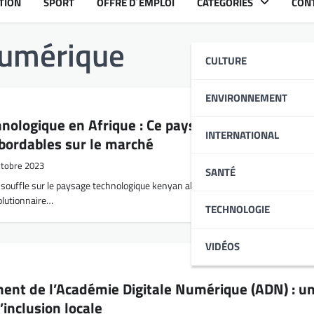
TION
SPORT
OFFRE D´EMPLOI
CATÉGORIES
CON
Numérique
CULTURE
ENVIRONNEMENT
nologique en Afrique : Ce pays va mettre des
INTERNATIONAL
ordables sur le marché
ctobre 2023
SANTÉ
ouffle sur le paysage technologique kenyan alors que le gouvernement s’ap
volutionnaire…
TECHNOLOGIE
VIDÉOS
ent de l’Académie Digitale Numérique (ADN) : u
’inclusion locale