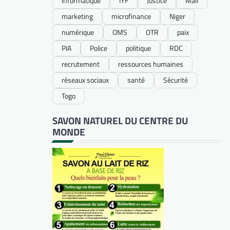
informatique
IYF
Justice
Mali
marketing
microfinance
Niger
numérique
OMS
OTR
paix
PIA
Police
politique
RDC
recrutement
ressources humaines
réseaux sociaux
santé
Sécurité
Togo
SAVON NATUREL DU CENTRE DU
MONDE