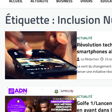
ACCUEIL
ACTUALITÉ
BUSINESS
DIVERS
ÉDUCA
Étiquette :
Inclusion 
ACTUALITÉ
Révolution tech
smartphones ab
La Rédaction
23 o
Le vent du changement s
lancer une initiative ré
ACTUALITÉ
Golfe 1/Lancem
en avant dans l