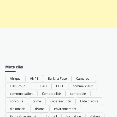
Mots clés
Afrique
ANPE
Burkina Faso
Cameroun
CDK Group
CEDEAO
CEET
commerciaux
communication
Comptabilité
comptable
concours
crime
Cybersécurité
Côte d’Ivoire
diplomatie
drame
environnement
Faure Gnassingbé
football
formation
Gabon