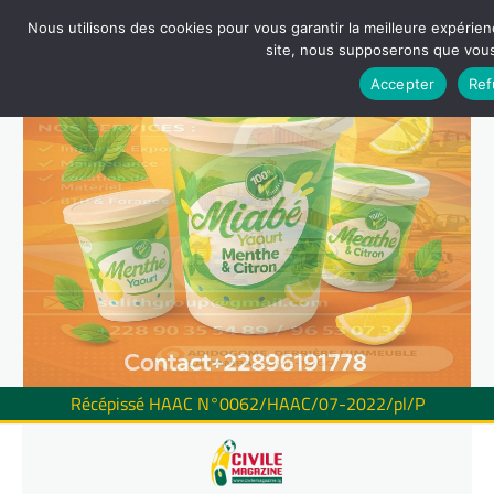
Nous utilisons des cookies pour vous garantir la meilleure expérienc
site, nous supposerons que vous 
Accepter
Ref
Récépissé HAAC N°0062/HAAC/07-2022/pl/P
Skip
to
content