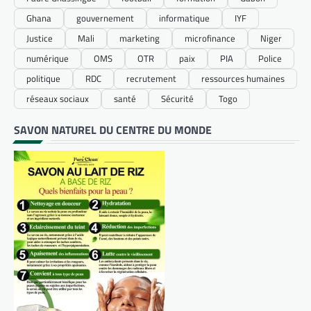
Ghana
gouvernement
informatique
IYF
Justice
Mali
marketing
microfinance
Niger
numérique
OMS
OTR
paix
PIA
Police
politique
RDC
recrutement
ressources humaines
réseaux sociaux
santé
Sécurité
Togo
SAVON NATUREL DU CENTRE DU MONDE