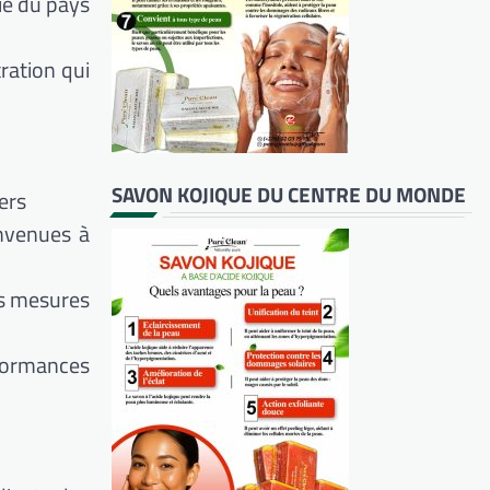
ie du pays
ration qui
SAVON KOJIQUE DU CENTRE DU MONDE
ers
onvenues à
es mesures
formances