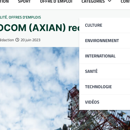
TION
SPORT
OFFRE D´EMPLOI
CATÉGORIES
CON
LITÉ
,
OFFRES D'EMPLOIS
CULTURE
OCOM (AXIAN) recrute
édaction
20 juin 2023
ENVIRONNEMENT
INTERNATIONAL
SANTÉ
TECHNOLOGIE
VIDÉOS