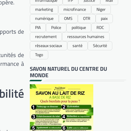
informatique
IYF
Justice
Mali
opère.
marketing
microfinance
Niger
numérique
OMS
OTR
paix
PIA
Police
politique
RDC
apports de
recrutement
ressources humaines
réseaux sociaux
santé
Sécurité
tunités de
Togo
formance à
SAVON NATUREL DU CENTRE DU
MONDE
lité