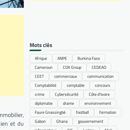
Mots clés
Afrique
ANPE
Burkina Faso
Cameroun
CDK Group
CEDEAO
CEET
commerciaux
communication
Comptabilité
comptable
concours
crime
Cybersécurité
Côte d’Ivoire
diplomatie
drame
environnement
Faure Gnassingbé
football
formation
mmobilier,
Gabon
Ghana
gouvernement
dien et du