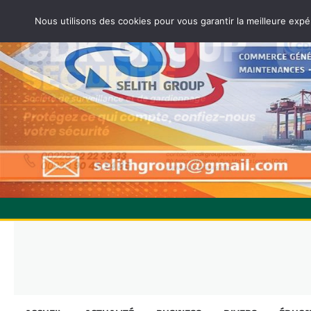
Nous utilisons des cookies pour vous garantir la meilleure expé
Skip
to
content