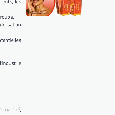
ients, les
Groupe.
délisation
tentielles
industrie
e marché,