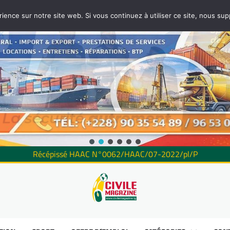
rience sur notre site web. Si vous continuez à utiliser ce site, nous su
Récépissé HAAC N°0062/HAAC/07-2022/pl/P