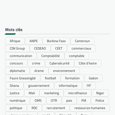
Mots clés
Afrique
ANPE
Burkina Faso
Cameroun
CDK Group
CEDEAO
CEET
commerciaux
communication
Comptabilité
comptable
concours
crime
Cybersécurité
Côte d’Ivoire
diplomatie
drame
environnement
Faure Gnassingbé
football
formation
Gabon
Ghana
gouvernement
informatique
IYF
Justice
Mali
marketing
microfinance
Niger
numérique
OMS
OTR
paix
PIA
Police
politique
RDC
recrutement
ressources humaines