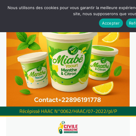
Nous utilisons des cookies pour vous garantir la meilleure expérienc
site, nous supposerons que vous 
Accepter
Ref
Récépissé HAAC N°0062/HAAC/07-2022/pl/P
Skip
to
content