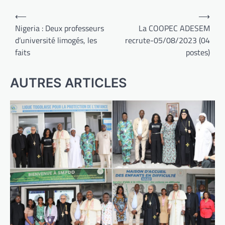
Navigation
⟵
⟶
de
Nigeria : Deux professeurs
La COOPEC ADESEM
d’université limogés, les
recrute-05/08/2023 (04
l’article
faits
postes)
AUTRES ARTICLES