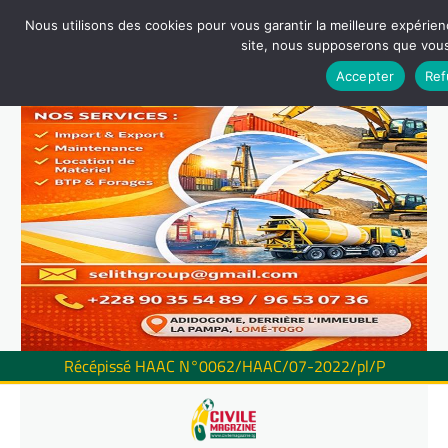
Nous utilisons des cookies pour vous garantir la meilleure expérienc
site, nous supposerons que vous 
Accepter
Ref
Récépissé HAAC N°0062/HAAC/07-2022/pl/P
Skip
to
content