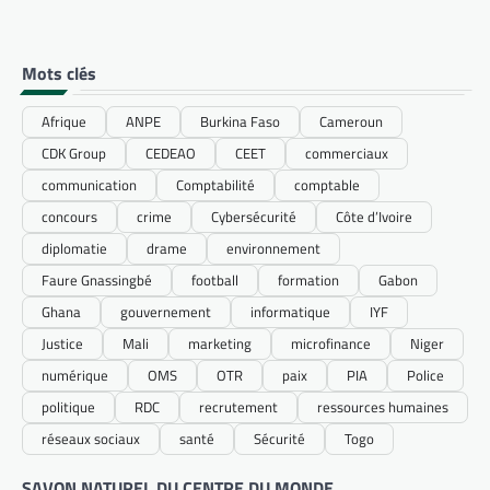
Mots clés
Afrique
ANPE
Burkina Faso
Cameroun
CDK Group
CEDEAO
CEET
commerciaux
communication
Comptabilité
comptable
concours
crime
Cybersécurité
Côte d’Ivoire
diplomatie
drame
environnement
Faure Gnassingbé
football
formation
Gabon
Ghana
gouvernement
informatique
IYF
Justice
Mali
marketing
microfinance
Niger
numérique
OMS
OTR
paix
PIA
Police
politique
RDC
recrutement
ressources humaines
réseaux sociaux
santé
Sécurité
Togo
SAVON NATUREL DU CENTRE DU MONDE