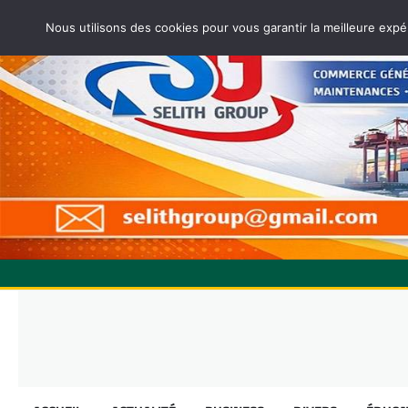
Nous utilisons des cookies pour vous garantir la meilleure expé
Skip
to
content