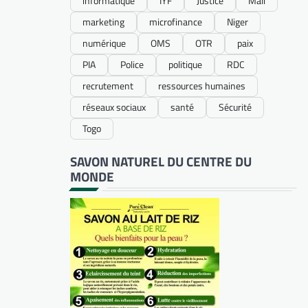
informatique
IYF
Justice
Mali
marketing
microfinance
Niger
numérique
OMS
OTR
paix
PIA
Police
politique
RDC
recrutement
ressources humaines
réseaux sociaux
santé
Sécurité
Togo
SAVON NATUREL DU CENTRE DU
MONDE