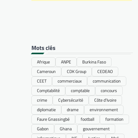
Mots clés
Afrique
ANPE
Burkina Faso
Cameroun
CDK Group
CEDEAO
CEET
commerciaux
communication
Comptabilité
comptable
concours
crime
Cybersécurité
Côte d’Ivoire
diplomatie
drame
environnement
Faure Gnassingbé
football
formation
Gabon
Ghana
gouvernement