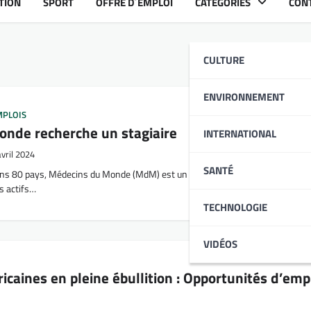
TION
SPORT
OFFRE D´EMPLOI
CATÉGORIES
CON
CULTURE
ENVIRONNEMENT
MPLOIS
nde recherche un stagiaire
INTERNATIONAL
avril 2024
SANTÉ
ans 80 pays, Médecins du Monde (MdM) est un mouvement international
s actifs…
TECHNOLOGIE
VIDÉOS
ricaines en pleine ébullition : Opportunités d’emp