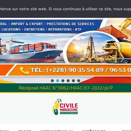
rience sur notre site web. Si vous continuez à utiliser ce site, nous su
Récépissé HAAC N°0062/HAAC/07-2022/pl/P