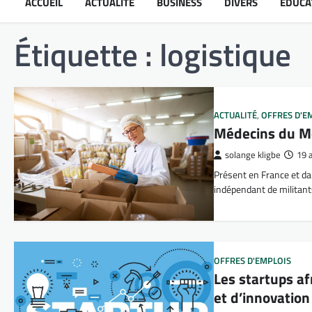
ACCUEIL
ACTUALITÉ
BUSINESS
DIVERS
ÉDUCA
Étiquette :
logistique
ACTUALITÉ
,
OFFRES D'E
Médecins du Mo
solange kligbe
19 
Présent en France et d
indépendant de militant
OFFRES D'EMPLOIS
Les startups af
et d’innovation