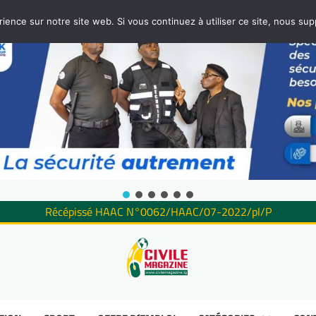
rience sur notre site web. Si vous continuez à utiliser ce site, nous su
Récépissé HAAC N°0062/HAAC/07-2022/pl/P