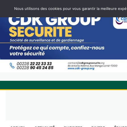
Nous utilisons des cookies pour vous garantir la meilleure expé
Skip
to
content