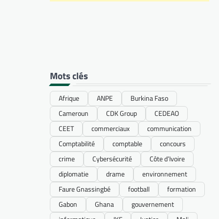
Mots clés
Afrique
ANPE
Burkina Faso
Cameroun
CDK Group
CEDEAO
CEET
commerciaux
communication
Comptabilité
comptable
concours
crime
Cybersécurité
Côte d’Ivoire
diplomatie
drame
environnement
Faure Gnassingbé
football
formation
Gabon
Ghana
gouvernement