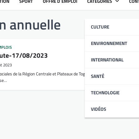
TION
SPORT
OFFRE D´EMPLOI
CATÉGORIES
CON
on annuelle
CULTURE
ENVIRONNEMENT
MPLOIS
rute-17/08/2023
INTERNATIONAL
ût 2023
ociales de la Région Centrale et Plateaux de Togo (UMUS-CP) regroupe cinq (5
SANTÉ
ase…
TECHNOLOGIE
VIDÉOS