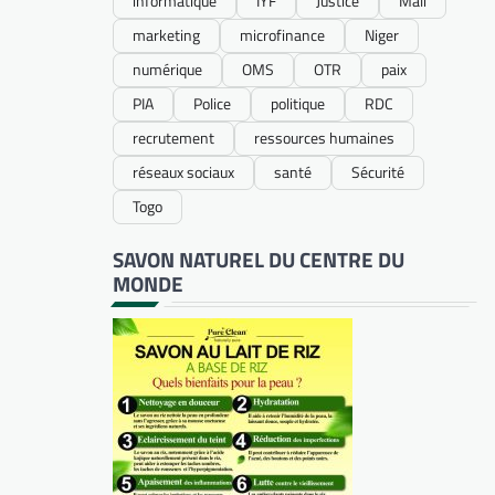
informatique
IYF
Justice
Mali
marketing
microfinance
Niger
numérique
OMS
OTR
paix
PIA
Police
politique
RDC
recrutement
ressources humaines
réseaux sociaux
santé
Sécurité
Togo
SAVON NATUREL DU CENTRE DU
MONDE