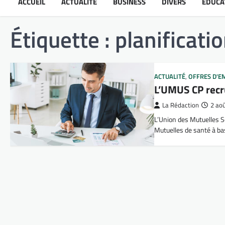
ACCUEIL
ACTUALITÉ
BUSINESS
DIVERS
ÉDUCA
Étiquette :
planificati
ACTUALITÉ
,
OFFRES D'E
L’UMUS CP rec
La Rédaction
2 ao
L’Union des Mutuelles S
Mutuelles de santé à b