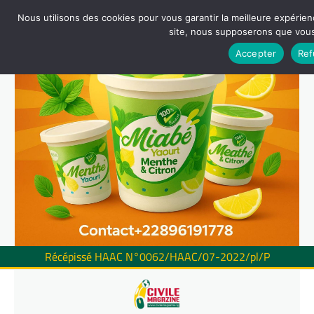
Nous utilisons des cookies pour vous garantir la meilleure expérienc
site, nous supposerons que vous 
Accepter
Ref
Récépissé HAAC N°0062/HAAC/07-2022/pl/P
Skip
to
content