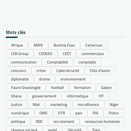
Mots clés
Afrique
ANPE
Burkina Faso
Cameroun
CDK Group
CEDEAO
CEET
commerciaux
communication
Comptabilité
comptable
concours
crime
Cybersécurité
Côte d’Ivoire
diplomatie
drame
environnement
Faure Gnassingbé
football
formation
Gabon
Ghana
gouvernement
informatique
IYF
Justice
Mali
marketing
microfinance
Niger
numérique
OMS
OTR
paix
PIA
Police
politique
RDC
recrutement
ressources humaines
réseaux sociaux
santé
Sécurité
Togo