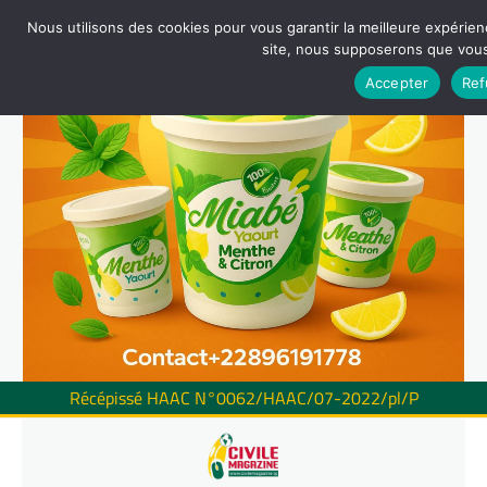
Nous utilisons des cookies pour vous garantir la meilleure expérienc
site, nous supposerons que vous 
Accepter
Ref
Récépissé HAAC N°0062/HAAC/07-2022/pl/P
Skip
to
content