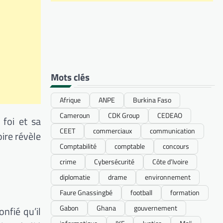
Mots clés
Afrique
ANPE
Burkina Faso
Cameroun
CDK Group
CEDEAO
 foi et sa
CEET
commerciaux
communication
ire révèle
Comptabilité
comptable
concours
crime
Cybersécurité
Côte d’Ivoire
diplomatie
drame
environnement
Faure Gnassingbé
football
formation
Gabon
Ghana
gouvernement
onfié qu’il