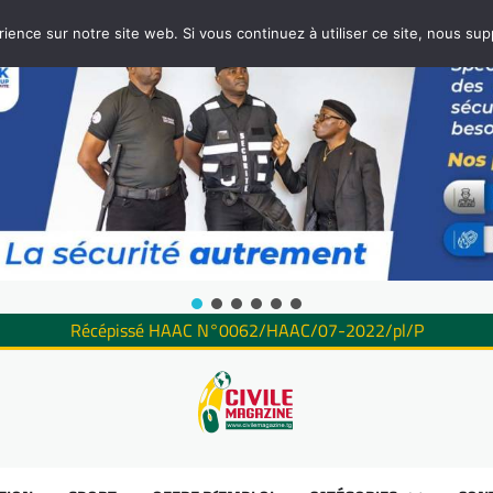
rience sur notre site web. Si vous continuez à utiliser ce site, nous su
Récépissé HAAC N°0062/HAAC/07-2022/pl/P