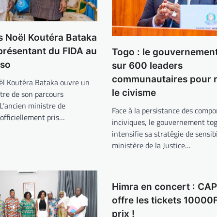
s Noël Koutéra Bataka
présentant du FIDA au
Togo : le gouvernemen
aso
sur 600 leaders
communautaires pour r
oël Koutéra Bataka ouvre un
le civisme
tre de son parcours
 L’ancien ministre de
Face à la persistance des comp
 officiellement pris…
inciviques, le gouvernement tog
intensifie sa stratégie de sensibi
ministère de la Justice…
Himra en concert : CA
offre les tickets 10000F
prix !