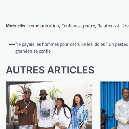
Mots clés :
communication
,
Confiance
,
pretre
,
Relations à l'è
Navigation
⟵
“Je payais les hommes pour détruire les idoles ” un pasteu
de
ghanéen se confie
l’article
AUTRES ARTICLES