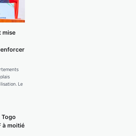
t mise
enforcer
ortements
olais
lisation. Le
P Togo
 à moitié