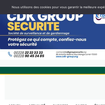
Nous utilisons des cookies pour vous garantir la meilleure expé
Skip
to
content