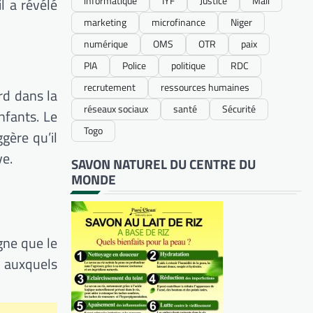
informatique
IYF
Justice
Mali
l a révélé
marketing
microfinance
Niger
numérique
OMS
OTR
paix
PIA
Police
politique
RDC
recrutement
ressources humaines
rd dans la
réseaux sociaux
santé
Sécurité
nfants. Le
Togo
gère qu’il
ve.
SAVON NATUREL DU CENTRE DU
MONDE
igne que le
s auxquels