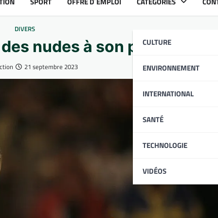
TION
SPORT
OFFRE D´EMPLOI
CATÉGORIES
CON
DIVERS
CULTURE
 des nudes à son prêtre
ction
21 septembre 2023
ENVIRONNEMENT
INTERNATIONAL
SANTÉ
TECHNOLOGIE
VIDÉOS