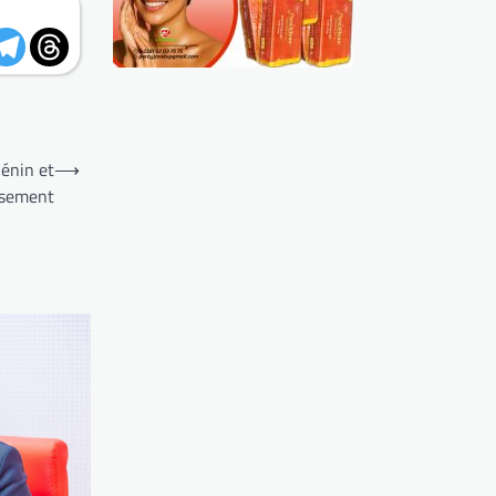
Bénin et
⟶
ssement