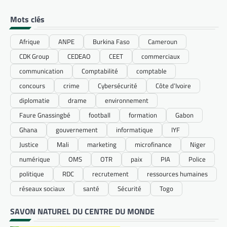
Mots clés
Afrique
ANPE
Burkina Faso
Cameroun
CDK Group
CEDEAO
CEET
commerciaux
communication
Comptabilité
comptable
concours
crime
Cybersécurité
Côte d’Ivoire
diplomatie
drame
environnement
Faure Gnassingbé
football
formation
Gabon
Ghana
gouvernement
informatique
IYF
Justice
Mali
marketing
microfinance
Niger
numérique
OMS
OTR
paix
PIA
Police
politique
RDC
recrutement
ressources humaines
réseaux sociaux
santé
Sécurité
Togo
SAVON NATUREL DU CENTRE DU MONDE