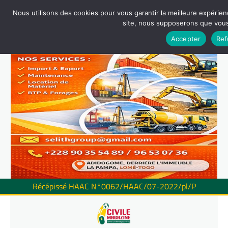
Nous utilisons des cookies pour vous garantir la meilleure expérienc
site, nous supposerons que vous 
Accepter
Ref
Récépissé HAAC N°0062/HAAC/07-2022/pl/P
Skip
to
content