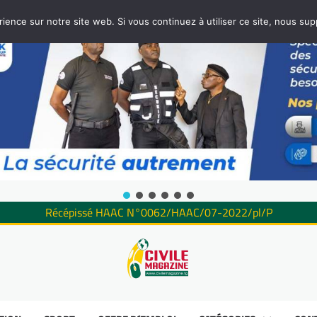
rience sur notre site web. Si vous continuez à utiliser ce site, nous su
Récépissé HAAC N°0062/HAAC/07-2022/pl/P