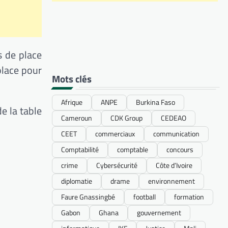
s de place
place pour
Mots clés
Afrique
ANPE
Burkina Faso
e la table
Cameroun
CDK Group
CEDEAO
CEET
commerciaux
communication
Comptabilité
comptable
concours
crime
Cybersécurité
Côte d’Ivoire
diplomatie
drame
environnement
Faure Gnassingbé
football
formation
Gabon
Ghana
gouvernement