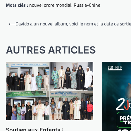
Mots clés :
nouvel ordre mondial
,
Russie-Chine
Navigation
⟵
Davido a un nouvel album, voici le nom et la date de sorti
de
l’article
AUTRES ARTICLES
Soutien aux Enfants :