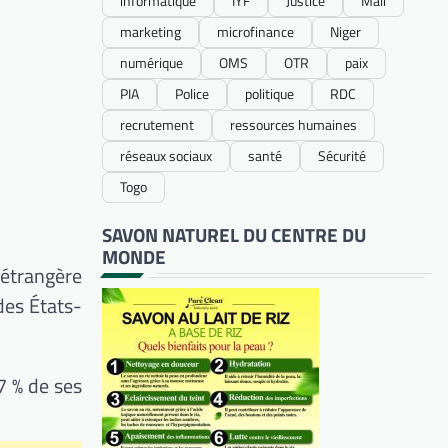
informatique
IYF
Justice
Mali
marketing
microfinance
Niger
numérique
OMS
OTR
paix
PIA
Police
politique
RDC
recrutement
ressources humaines
réseaux sociaux
santé
Sécurité
Togo
SAVON NATUREL DU CENTRE DU
MONDE
 étrangère
 des États-
7 % de ses