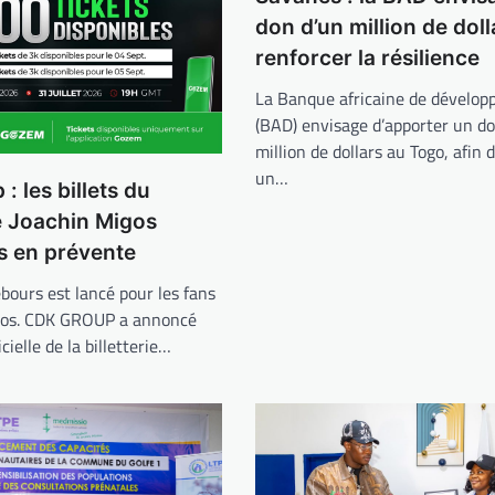
don d’un million de dol
renforcer la résilience
La Banque africaine de dévelo
(BAD) envisage d’apporter un do
million de dollars au Togo, afin 
un…
: les billets du
e Joachin Migos
s en prévente
bours est lancé pour les fans
gos. CDK GROUP a annoncé
icielle de la billetterie…