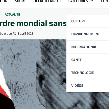
TION
SPORT
OFFRE D´EMPLOI
CATÉGORIES
CON
ACTUALITÉ
CULTURE
rdre mondial sans les États-
Rédaction
3 avril 2023
ENVIRONNEMENT
INTERNATIONAL
SANTÉ
TECHNOLOGIE
VIDÉOS