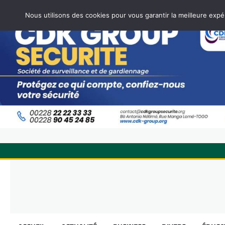
Nous utilisons des cookies pour vous garantir la meilleure expé
Skip
to
content