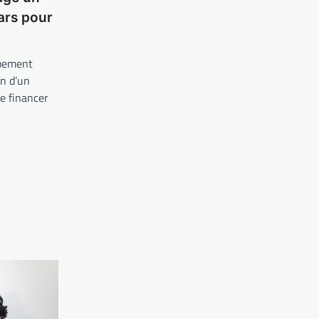
lars pour
ppement
n d’un
de financer