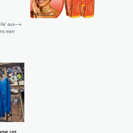
lle’ aux
⟶
ans men
age un