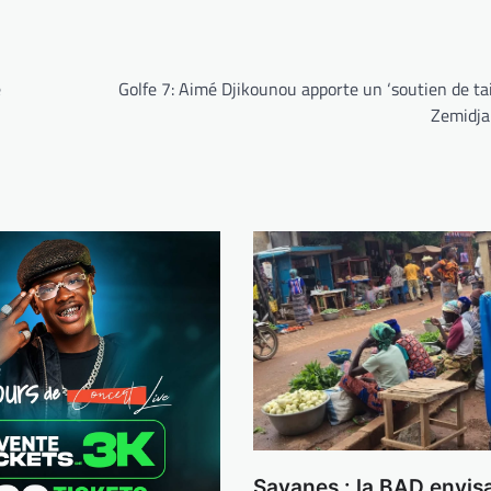
e
Golfe 7: Aimé Djikounou apporte un ‘soutien de tai
Zemidj
Savanes : la BAD envis