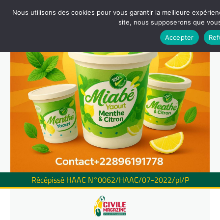
Nous utilisons des cookies pour vous garantir la meilleure expérienc
site, nous supposerons que vous 
Accepter
Ref
Récépissé HAAC N°0062/HAAC/07-2022/pl/P
Skip
to
content