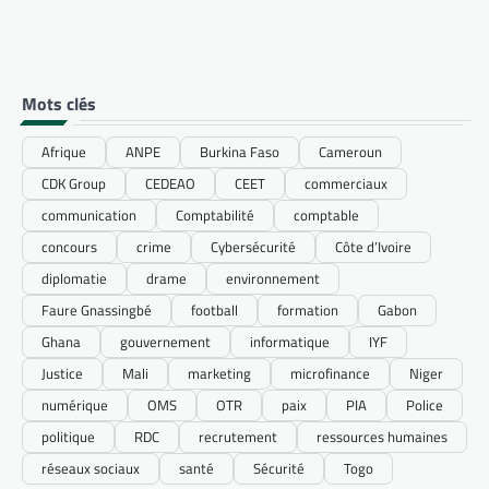
Mots clés
Afrique
ANPE
Burkina Faso
Cameroun
CDK Group
CEDEAO
CEET
commerciaux
communication
Comptabilité
comptable
concours
crime
Cybersécurité
Côte d’Ivoire
diplomatie
drame
environnement
Faure Gnassingbé
football
formation
Gabon
Ghana
gouvernement
informatique
IYF
Justice
Mali
marketing
microfinance
Niger
numérique
OMS
OTR
paix
PIA
Police
politique
RDC
recrutement
ressources humaines
réseaux sociaux
santé
Sécurité
Togo