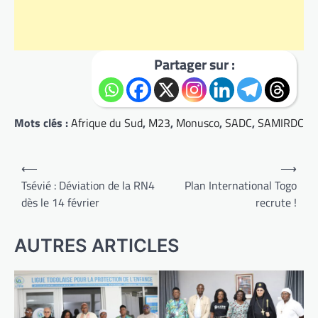
Partager sur :
Mots clés :
Afrique du Sud
,
M23
,
Monusco
,
SADC
,
SAMIRDC
Navigation
⟵
⟶
de
Tsévié : Déviation de la RN4
Plan International Togo
dès le 14 février
recrute !
l’article
AUTRES ARTICLES