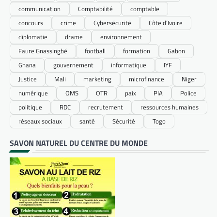
communication
Comptabilité
comptable
concours
crime
Cybersécurité
Côte d’Ivoire
diplomatie
drame
environnement
Faure Gnassingbé
football
formation
Gabon
Ghana
gouvernement
informatique
IYF
Justice
Mali
marketing
microfinance
Niger
numérique
OMS
OTR
paix
PIA
Police
politique
RDC
recrutement
ressources humaines
réseaux sociaux
santé
Sécurité
Togo
SAVON NATUREL DU CENTRE DU MONDE