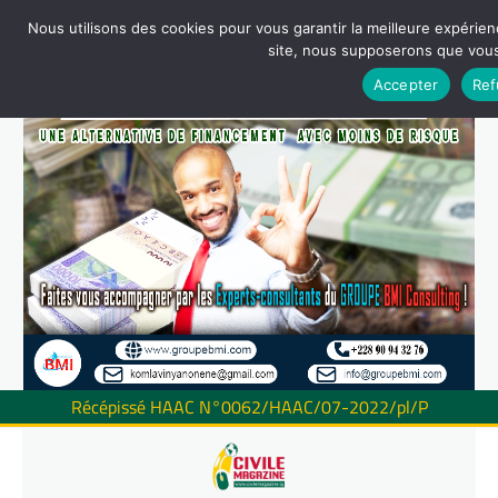
Nous utilisons des cookies pour vous garantir la meilleure expérienc
site, nous supposerons que vous 
Accepter
Ref
Récépissé HAAC N°0062/HAAC/07-2022/pl/P
Skip
to
content