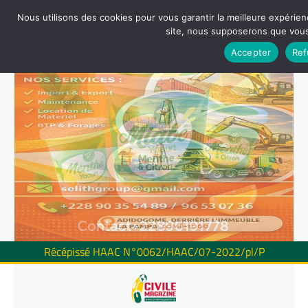
Nous utilisons des cookies pour vous garantir la meilleure expérienc
site, nous supposerons que vous 
Accepter
Ref
Récépissé HAAC N°0062/HAAC/07-2022/pl/P
Skip
to
content