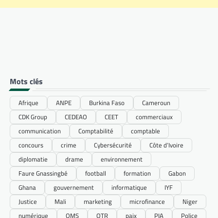
Mots clés
Afrique
ANPE
Burkina Faso
Cameroun
CDK Group
CEDEAO
CEET
commerciaux
communication
Comptabilité
comptable
concours
crime
Cybersécurité
Côte d’Ivoire
diplomatie
drame
environnement
Faure Gnassingbé
football
formation
Gabon
Ghana
gouvernement
informatique
IYF
Justice
Mali
marketing
microfinance
Niger
numérique
OMS
OTR
paix
PIA
Police