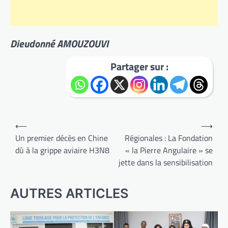
Dieudonné AMOUZOUVI
Partager sur :
Navigation
⟵
⟶
de
Un premier décès en Chine
Régionales : La Fondation
dû à la grippe aviaire H3N8
« la Pierre Angulaire » se
l’article
jette dans la sensibilisation
AUTRES ARTICLES