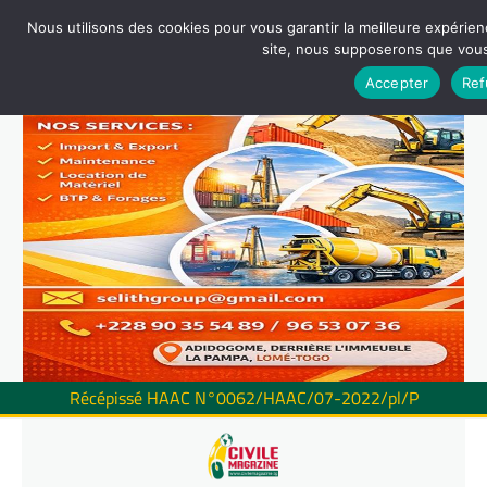
Nous utilisons des cookies pour vous garantir la meilleure expérienc
site, nous supposerons que vous 
Accepter
Ref
Récépissé HAAC N°0062/HAAC/07-2022/pl/P
Skip
to
content