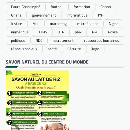
Faure Gnassingbé
football
formation
Gabon
Ghana
gouvernement
informatique
IYF
Justice
Mali
marketing
microfinance
Niger
numérique
OMS
OTR
paix
PIA
Police
politique
RDC
recrutement
ressources humaines
réseaux sociaux
santé
Sécurité
Togo
SAVON NATUREL DU CENTRE DU MONDE