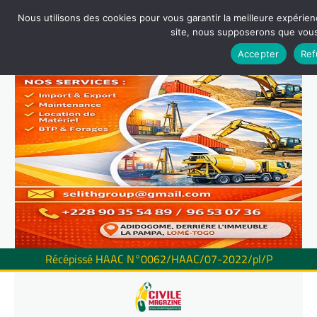
Nous utilisons des cookies pour vous garantir la meilleure expérienc
site, nous supposerons que vous 
Accepter
Ref
Récépissé HAAC N°0062/HAAC/07-2022/pl/P
Skip
to
content