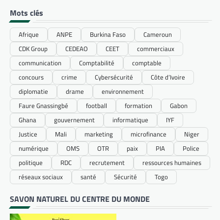
Mots clés
Afrique
ANPE
Burkina Faso
Cameroun
CDK Group
CEDEAO
CEET
commerciaux
communication
Comptabilité
comptable
concours
crime
Cybersécurité
Côte d’Ivoire
diplomatie
drame
environnement
Faure Gnassingbé
football
formation
Gabon
Ghana
gouvernement
informatique
IYF
Justice
Mali
marketing
microfinance
Niger
numérique
OMS
OTR
paix
PIA
Police
politique
RDC
recrutement
ressources humaines
réseaux sociaux
santé
Sécurité
Togo
SAVON NATUREL DU CENTRE DU MONDE