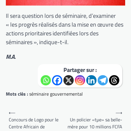
Il sera question lors de séminaire, d’examiner
« les progrès réalisés dans la mise en œuvre des
actions prioritaires identifiées lors des
séminaires », indique-t-il.
M.A.
Partager sur :
Mots clés :
séminaire gouvernemental
Navigation
⟵
⟶
de
Concours de Logo pour le
Un policier «tµe» sa belle-
Centre Africain de
mère pour 10 millions FCFA
l’article