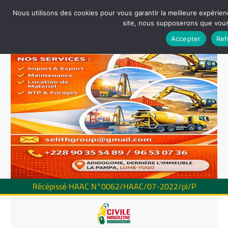
Nous utilisons des cookies pour vous garantir la meilleure expérienc
site, nous supposerons que vous 
Accepter
Ref
Récépissé HAAC N°0062/HAAC/07-2022/pl/P
Skip
to
content