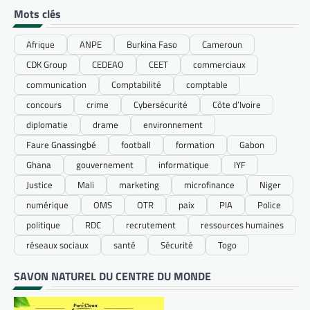
Mots clés
Afrique
ANPE
Burkina Faso
Cameroun
CDK Group
CEDEAO
CEET
commerciaux
communication
Comptabilité
comptable
concours
crime
Cybersécurité
Côte d’Ivoire
diplomatie
drame
environnement
Faure Gnassingbé
football
formation
Gabon
Ghana
gouvernement
informatique
IYF
Justice
Mali
marketing
microfinance
Niger
numérique
OMS
OTR
paix
PIA
Police
politique
RDC
recrutement
ressources humaines
réseaux sociaux
santé
Sécurité
Togo
SAVON NATUREL DU CENTRE DU MONDE