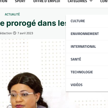
TION
SPORT
OFFRE D´EMPLOI
CATÉGORIES
CON
ACTUALITÉ
CULTURE
nce prorogé dans les savanes
Rédaction
7 avril 2023
ENVIRONNEMENT
INTERNATIONAL
SANTÉ
TECHNOLOGIE
VIDÉOS