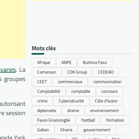
Mots clés
Afrique
ANPE
Burkina Faso
avanes
. La
Cameroun
CDK Group
CEDEAO
es groupes
CEET
commerciaux
communication
Comptabilité
comptable
concours
crime
Cybersécurité
Côte d’Ivoire
 autorisant
diplomatie
drame
environnement
re session
Faure Gnassingbé
football
formation
Gabon
Ghana
gouvernement
gade Yark