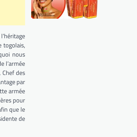
l’héritage
 togolais,
quoi nous
de l’armée
, Chef des
vantage par
ette armée
ières pour
fin que le
sidente de