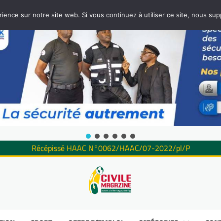
rience sur notre site web. Si vous continuez à utiliser ce site, nous su
Récépissé HAAC N°0062/HAAC/07-2022/pl/P