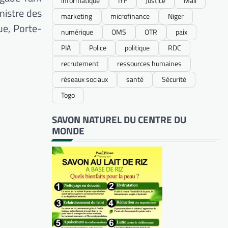
informatique
IYF
Justice
Mali
nistre des
marketing
microfinance
Niger
ue, Porte-
numérique
OMS
OTR
paix
PIA
Police
politique
RDC
recrutement
ressources humaines
réseaux sociaux
santé
Sécurité
Togo
SAVON NATUREL DU CENTRE DU
MONDE