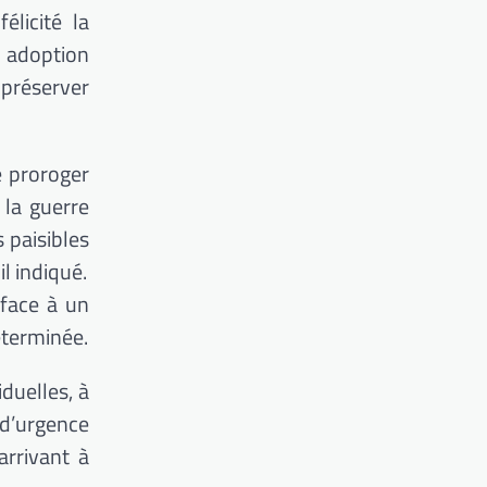
élicité la
e adoption
 préserver
e proroger
 la guerre
 paisibles
l indiqué.
 face à un
éterminée.
iduelles, à
 d’urgence
rrivant à