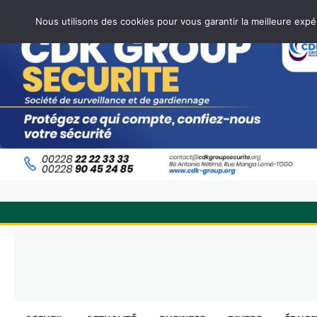
Nous utilisons des cookies pour vous garantir la meilleure expé
Skip
to
content