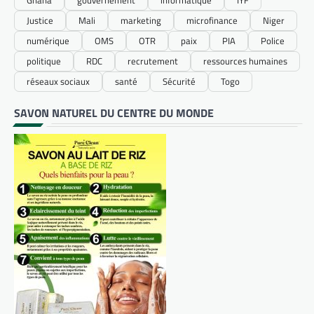
Ghana
gouvernement
informatique
IYF
Justice
Mali
marketing
microfinance
Niger
numérique
OMS
OTR
paix
PIA
Police
politique
RDC
recrutement
ressources humaines
réseaux sociaux
santé
Sécurité
Togo
SAVON NATUREL DU CENTRE DU MONDE