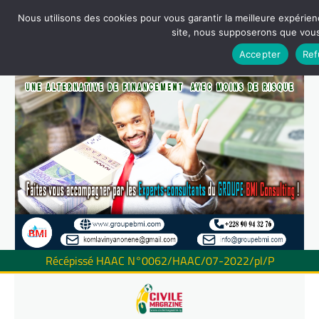
Nous utilisons des cookies pour vous garantir la meilleure expérienc
site, nous supposerons que vous 
Accepter
Ref
Récépissé HAAC N°0062/HAAC/07-2022/pl/P
Skip
to
content