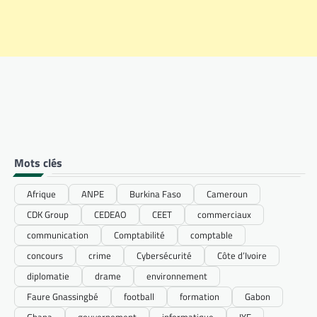
Mots clés
Afrique
ANPE
Burkina Faso
Cameroun
CDK Group
CEDEAO
CEET
commerciaux
communication
Comptabilité
comptable
concours
crime
Cybersécurité
Côte d’Ivoire
diplomatie
drame
environnement
Faure Gnassingbé
football
formation
Gabon