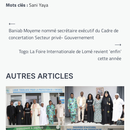
Mots clés :
Sani Yaya
Navigation
⟵
de
Baniab Moyeme nommé secrétaire exécutif du Cadre de
concertation Secteur privé- Gouvernement
l’article
⟶
Togo: La Foire Internationale de Lomé revient ‘enfin’
cette année
AUTRES ARTICLES