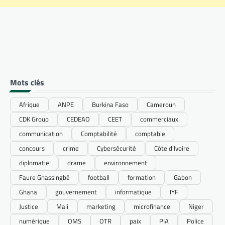
Mots clés
Afrique
ANPE
Burkina Faso
Cameroun
CDK Group
CEDEAO
CEET
commerciaux
communication
Comptabilité
comptable
concours
crime
Cybersécurité
Côte d’Ivoire
diplomatie
drame
environnement
Faure Gnassingbé
football
formation
Gabon
Ghana
gouvernement
informatique
IYF
Justice
Mali
marketing
microfinance
Niger
numérique
OMS
OTR
paix
PIA
Police