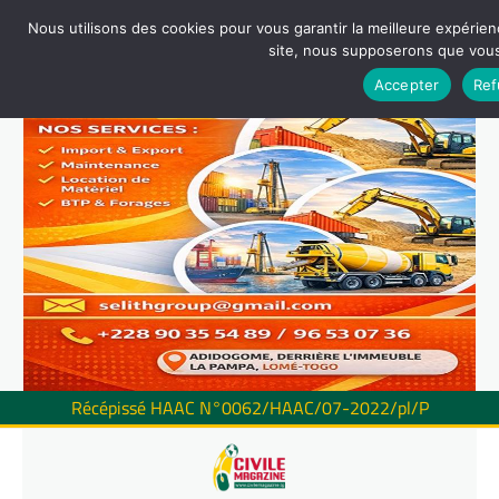
Nous utilisons des cookies pour vous garantir la meilleure expérienc
site, nous supposerons que vous 
Accepter
Ref
Récépissé HAAC N°0062/HAAC/07-2022/pl/P
Skip
to
content