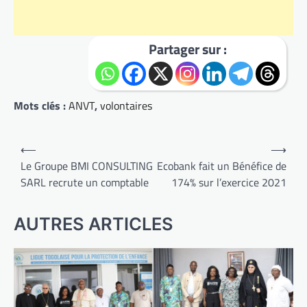
Partager sur :
Mots clés :
ANVT
,
volontaires
Navigation
⟵
⟶
de
Le Groupe BMI CONSULTING
Ecobank fait un Bénéfice de
SARL recrute un comptable
174% sur l’exercice 2021
l’article
AUTRES ARTICLES