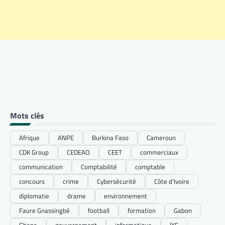
Mots clés
Afrique
ANPE
Burkina Faso
Cameroun
CDK Group
CEDEAO
CEET
commerciaux
communication
Comptabilité
comptable
concours
crime
Cybersécurité
Côte d’Ivoire
diplomatie
drame
environnement
Faure Gnassingbé
football
formation
Gabon
Ghana
gouvernement
informatique
IYF