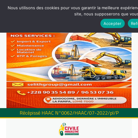
Nous utilisons des cookies pour vous garantir la meilleure expérienc
site, nous supposerons que vous 
Accepter
Ref
Récépissé HAAC N°0062/HAAC/07-2022/pl/P
Skip
to
content