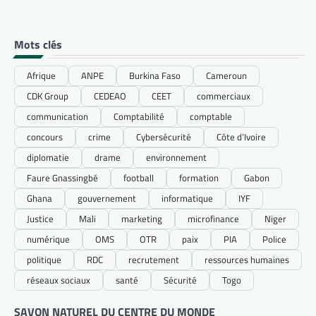
Mots clés
Afrique
ANPE
Burkina Faso
Cameroun
CDK Group
CEDEAO
CEET
commerciaux
communication
Comptabilité
comptable
concours
crime
Cybersécurité
Côte d’Ivoire
diplomatie
drame
environnement
Faure Gnassingbé
football
formation
Gabon
Ghana
gouvernement
informatique
IYF
Justice
Mali
marketing
microfinance
Niger
numérique
OMS
OTR
paix
PIA
Police
politique
RDC
recrutement
ressources humaines
réseaux sociaux
santé
Sécurité
Togo
SAVON NATUREL DU CENTRE DU MONDE