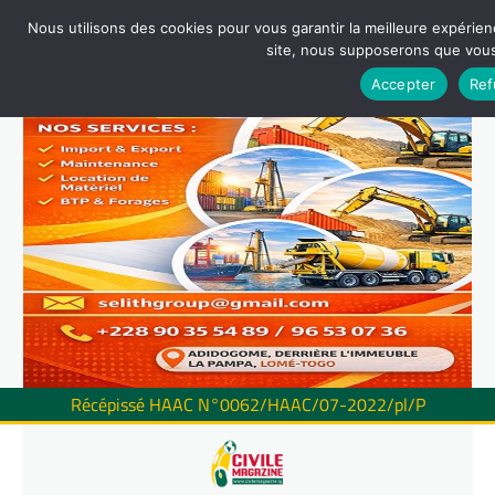
Nous utilisons des cookies pour vous garantir la meilleure expérienc
site, nous supposerons que vous 
Accepter
Ref
Récépissé HAAC N°0062/HAAC/07-2022/pl/P
Skip
to
content