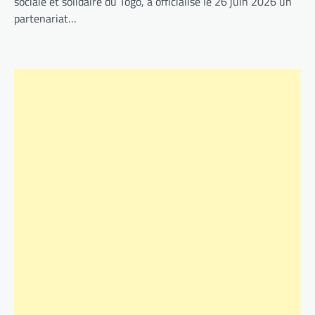
sociale et solidaire du Togo, a officialisé le 26 juin 2026 un
partenariat…