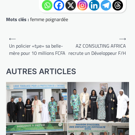
Mots clés :
femme poignardée
Navigation
⟵
⟶
de
Un policier «tµe» sa belle-
AZ CONSULTING AFRICA
mère pour 10 millions FCFA
recrute un Développeur F/H
l’article
AUTRES ARTICLES