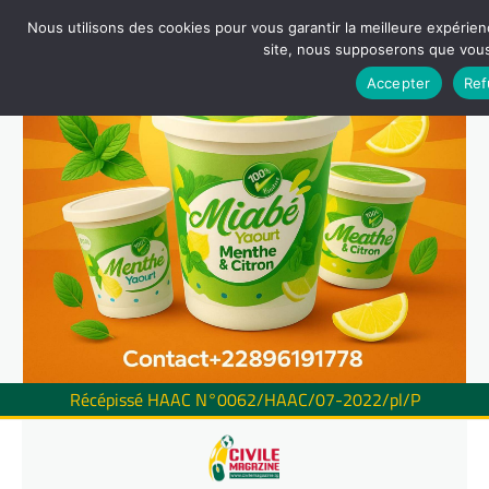
Nous utilisons des cookies pour vous garantir la meilleure expérienc
site, nous supposerons que vous 
Accepter
Ref
Récépissé HAAC N°0062/HAAC/07-2022/pl/P
Skip
to
content