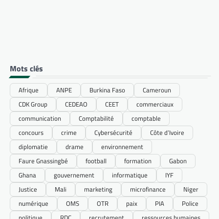
Mots clés
Afrique
ANPE
Burkina Faso
Cameroun
CDK Group
CEDEAO
CEET
commerciaux
communication
Comptabilité
comptable
concours
crime
Cybersécurité
Côte d’Ivoire
diplomatie
drame
environnement
Faure Gnassingbé
football
formation
Gabon
Ghana
gouvernement
informatique
IYF
Justice
Mali
marketing
microfinance
Niger
numérique
OMS
OTR
paix
PIA
Police
politique
RDC
recrutement
ressources humaines