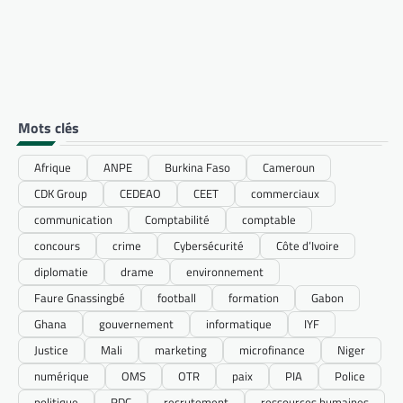
Mots clés
Afrique
ANPE
Burkina Faso
Cameroun
CDK Group
CEDEAO
CEET
commerciaux
communication
Comptabilité
comptable
concours
crime
Cybersécurité
Côte d’Ivoire
diplomatie
drame
environnement
Faure Gnassingbé
football
formation
Gabon
Ghana
gouvernement
informatique
IYF
Justice
Mali
marketing
microfinance
Niger
numérique
OMS
OTR
paix
PIA
Police
politique
RDC
recrutement
ressources humaines