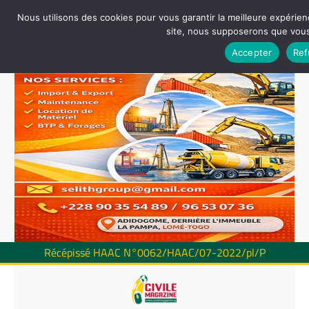
Nous utilisons des cookies pour vous garantir la meilleure expérienc
site, nous supposerons que vous 
Accepter
Ref
Récépissé HAAC N°0062/HAAC/07-2022/pl/P
Skip
to
content